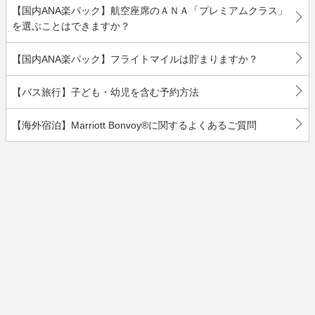
【国内ANA楽パック】航空座席のＡＮＡ「プレミアムクラス」
を選ぶことはできますか？
【国内ANA楽パック】フライトマイルは貯まりますか？
【バス旅行】子ども・幼児を含む予約方法
【海外宿泊】Marriott Bonvoy®に関するよくあるご質問
戻る
ヘルプTOPへ
会社情報／標識等
個人情報保護方針