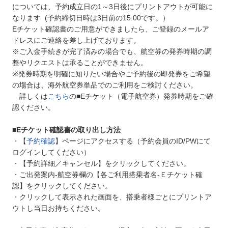
については、予約成立日の1～3日後にプリントアウトが可能に
なります (予約締切日時は3日前の15:00です。）
Eチケット確認書のご用意ができましたら、ご登録のメールア
ドレスにご連絡を差し上げております。
※ご入金手続きが完了済みの場合でも、航空券の発券時期の調
整やリクエストは承ることができません。
※発券時期を明確に知りたい場合やご予約後の即発券をご希望
の場合は、海外航空券単品でのご利用をご検討ください。
詳しくは
こちら
の■Eチケット（電子航空券）発券時期をご確
認ください。
■
Eチケット確認書の取り出し方法
・【
予約確認
】ページにアクセスする（予約会員のID/PWにて
ログインしてください）
・【予約詳細／キャンセル】をクリックしてください。
・ご出発案内-航空券欄の【各ご利用搭乗者名-Ｅチケット確
認】をクリックしてください。
・クリックして表示された画面を、搭乗者様ごとにプリントア
ウトし当日お持ちください。